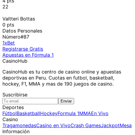
4
pts
22
Valtteri Bottas
0
pts
Datos Personales
Número
#
87
1xBet
Registrarse Gratis
Apuestas en Fórmula 1
CasinoHub
CasinoHub es tu centro de casino online y apuestas
deportivas en Peru. Cuotas en futbol, basketball,
hockey, F1, MMA y mas de 190 juegos de casino.
Suscribirse
Enviar
Deportes
Fútbol
Basketball
Hockey
Formula 1
MMA
En Vivo
Casino
Tragamonedas
Casino en Vivo
Crash Games
Jackpot
Mesa
Información