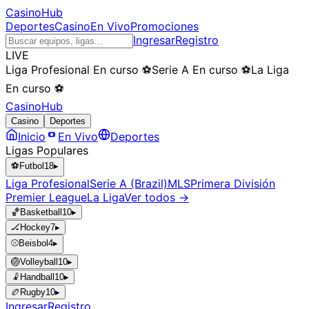
CasinoHub
Deportes
Casino
En Vivo
Promociones
Ingresar
Registro
LIVE
Liga Profesional
En curso
⚽
Serie A
En curso
⚽
La Liga
En curso
⚽
CasinoHub
Casino
Deportes
Inicio
En Vivo
Deportes
Ligas Populares
⚽
Futbol
18
▸
Liga Profesional
Serie A (Brazil)
MLS
Primera División
Premier League
La Liga
Ver todos →
🏀
Basketball
10
▸
🏒
Hockey
7
▸
⚾
Beisbol
4
▸
🏐
Volleyball
10
▸
🤾
Handball
10
▸
🏉
Rugby
10
▸
Ingresar
Registro