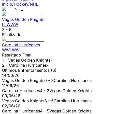
Inicio
/
Hockey
/
NHL
NHL
Vegas Golden Knights
L
L
W
W
W
3
-
5
Finalizado
Carolina Hurricanes
W
W
L
W
W
Resultado Final
1 -
Vegas Golden Knights
-
2 -
Carolina Hurricanes
-
Últimos Enfrentamientos (
6
)
14/06/26
Vegas Golden Knights
0
-
3
Carolina Hurricanes
11/06/26
Carolina Hurricanes
4
-
2
Vegas Golden Knights
09/06/26
Vegas Golden Knights
3
-
5
Carolina Hurricanes
02/06/26
Carolina Hurricanes
4
-
5
Vegas Golden Knights