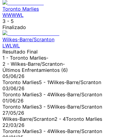
Toronto Marlies
W
W
W
W
L
3
-
5
Finalizado
Wilkes-Barre/Scranton
L
W
L
W
L
Resultado Final
1 -
Toronto Marlies
-
2 -
Wilkes-Barre/Scranton
-
Últimos Enfrentamientos (
6
)
05/06/26
Toronto Marlies
5
-
1
Wilkes-Barre/Scranton
03/06/26
Toronto Marlies
3
-
4
Wilkes-Barre/Scranton
01/06/26
Toronto Marlies
3
-
5
Wilkes-Barre/Scranton
27/05/26
Wilkes-Barre/Scranton
2
-
4
Toronto Marlies
22/03/26
Toronto Marlies
3
-
4
Wilkes-Barre/Scranton