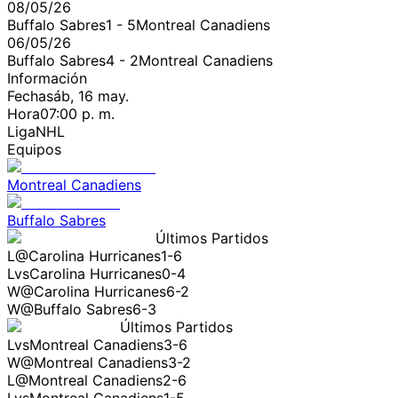
08/05/26
Buffalo Sabres
1
-
5
Montreal Canadiens
06/05/26
Buffalo Sabres
4
-
2
Montreal Canadiens
Información
Fecha
sáb, 16 may.
Hora
07:00 p. m.
Liga
NHL
Equipos
Montreal Canadiens
Buffalo Sabres
Últimos Partidos
L
@
Carolina Hurricanes
1-6
L
vs
Carolina Hurricanes
0-4
W
@
Carolina Hurricanes
6-2
W
@
Buffalo Sabres
6-3
Últimos Partidos
L
vs
Montreal Canadiens
3-6
W
@
Montreal Canadiens
3-2
L
@
Montreal Canadiens
2-6