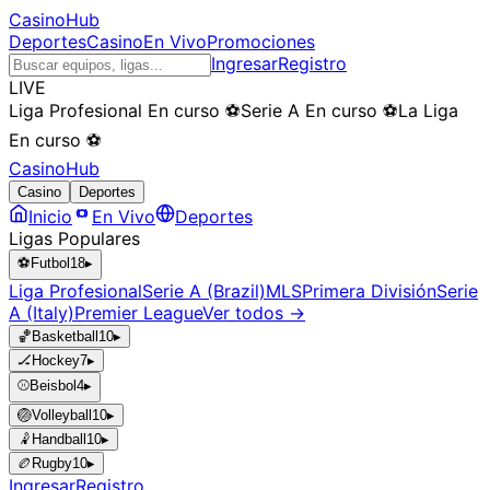
CasinoHub
Deportes
Casino
En Vivo
Promociones
Ingresar
Registro
LIVE
Liga Profesional
En curso
⚽
Serie A
En curso
⚽
La Liga
En curso
⚽
CasinoHub
Casino
Deportes
Inicio
En Vivo
Deportes
Ligas Populares
⚽
Futbol
18
▸
Liga Profesional
Serie A (Brazil)
MLS
Primera División
Serie
A (Italy)
Premier League
Ver todos →
🏀
Basketball
10
▸
🏒
Hockey
7
▸
⚾
Beisbol
4
▸
🏐
Volleyball
10
▸
🤾
Handball
10
▸
🏉
Rugby
10
▸
Ingresar
Registro