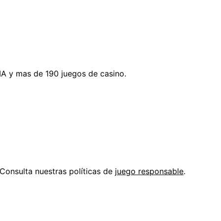
MA y mas de 190 juegos de casino.
Consulta nuestras políticas de
juego responsable
.