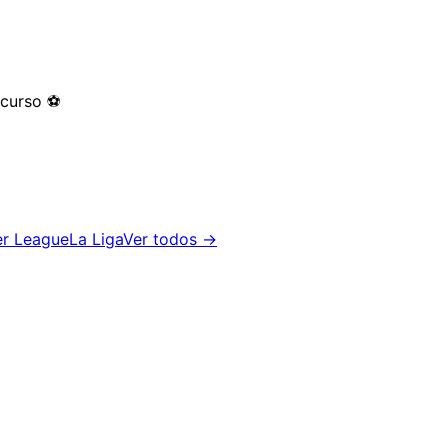
 curso
⚽
er League
La Liga
Ver todos →