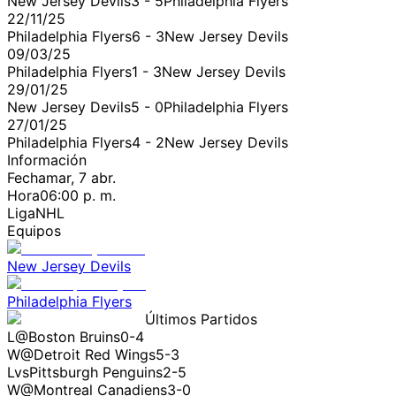
New Jersey Devils
3
-
5
Philadelphia Flyers
22/11/25
Philadelphia Flyers
6
-
3
New Jersey Devils
09/03/25
Philadelphia Flyers
1
-
3
New Jersey Devils
29/01/25
New Jersey Devils
5
-
0
Philadelphia Flyers
27/01/25
Philadelphia Flyers
4
-
2
New Jersey Devils
Información
Fecha
mar, 7 abr.
Hora
06:00 p. m.
Liga
NHL
Equipos
New Jersey Devils
Philadelphia Flyers
Últimos Partidos
L
@
Boston Bruins
0-4
W
@
Detroit Red Wings
5-3
L
vs
Pittsburgh Penguins
2-5
W
@
Montreal Canadiens
3-0