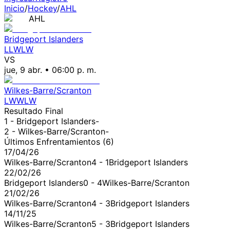
Inicio
/
Hockey
/
AHL
AHL
Bridgeport Islanders
L
L
W
L
W
VS
jue, 9 abr.
•
06:00 p. m.
Wilkes-Barre/Scranton
L
W
W
L
W
Resultado Final
1 -
Bridgeport Islanders
-
2 -
Wilkes-Barre/Scranton
-
Últimos Enfrentamientos (
6
)
17/04/26
Wilkes-Barre/Scranton
4
-
1
Bridgeport Islanders
22/02/26
Bridgeport Islanders
0
-
4
Wilkes-Barre/Scranton
21/02/26
Wilkes-Barre/Scranton
4
-
3
Bridgeport Islanders
14/11/25
Wilkes-Barre/Scranton
5
-
3
Bridgeport Islanders