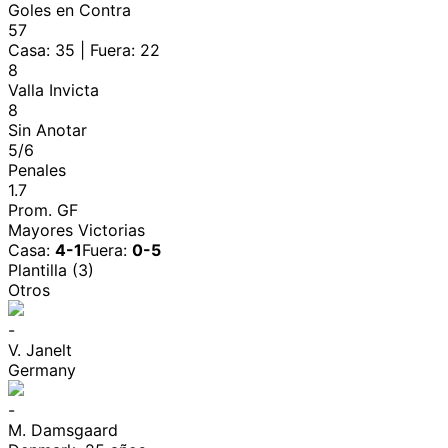
Goles en Contra
57
Casa:
35
| Fuera:
22
8
Valla Invicta
8
Sin Anotar
5
/
6
Penales
1.7
Prom. GF
Mayores Victorias
Casa:
4-1
Fuera:
0-5
Plantilla (
3
)
Otros
-
V. Janelt
Germany
-
M. Damsgaard