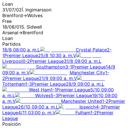
Loan
31/07/02
Í. Ingimarsson
Brentford
→
Wolves
Free
18/08/01
S. Sidwell
Arsenal
→
Brentford
Loan
Partidos
18/8
08:00 a. m.
L
Crystal Palace
2-
1
Premier League
25/8
10:30 a. m.
V
Liverpool
0-2
Premier League
31/8
09:00 a. m.
L
Southampton
3-1
Premier League
14/9
09:00 a. m.
V
Manchester City
1-
2
Premier League
21/9
09:00 a. m.
V
Tottenham
1-3
Premier League
28/9
09:00 a. m.
L
West Ham
1-1
Premier League
5/10
09:00
a. m.
L
Wolves
5-3
Premier League
19/10
09:00
a. m.
V
Manchester United
1-2
Premier
League
26/10
09:00 a. m.
L
Ipswich
4-3
Premier
League
4/11
03:00 p. m.
V
Fulham
1-2
Premier
League
Posición