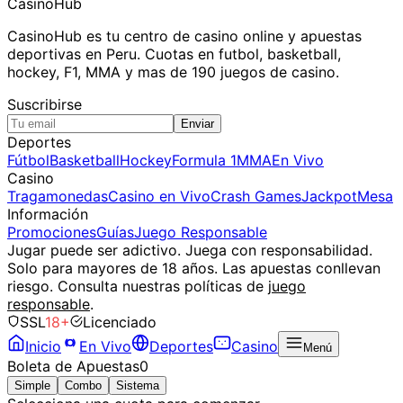
CasinoHub
CasinoHub es tu centro de casino online y apuestas
deportivas en Peru. Cuotas en futbol, basketball,
hockey, F1, MMA y mas de 190 juegos de casino.
Suscribirse
Enviar
Deportes
Fútbol
Basketball
Hockey
Formula 1
MMA
En Vivo
Casino
Tragamonedas
Casino en Vivo
Crash Games
Jackpot
Mesa
Información
Promociones
Guías
Juego Responsable
Jugar puede ser adictivo. Juega con responsabilidad.
Solo para mayores de 18 años. Las apuestas conllevan
riesgo. Consulta nuestras políticas de
juego
responsable
.
SSL
18+
Licenciado
Inicio
En Vivo
Deportes
Casino
Menú
Boleta de Apuestas
0
Simple
Combo
Sistema