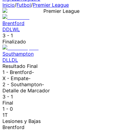
Inicio
/
Futbol
/
Premier League
Premier League
Brentford
D
D
L
W
L
3
-
1
Finalizado
Southampton
D
L
L
D
L
Resultado Final
1 -
Brentford
-
X - Empate
-
2 -
Southampton
-
Detalle de Marcador
3 - 1
Final
1 - 0
1T
Lesiones y Bajas
Brentford