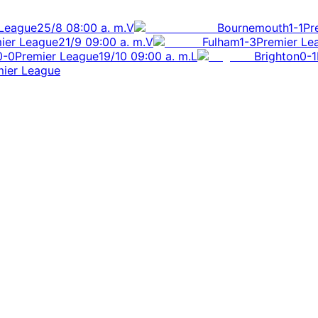
 League
25/8
08:00 a. m.
V
Bournemouth
1-1
Pr
ier League
21/9
09:00 a. m.
V
Fulham
1-3
Premier Le
0-0
Premier League
19/10
09:00 a. m.
L
Brighton
0-1
mier League