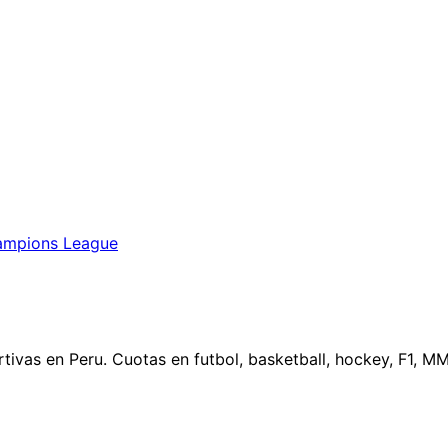
ampions League
tivas en Peru. Cuotas en futbol, basketball, hockey, F1, M