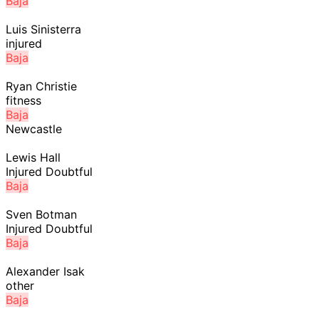
Baja
Luis Sinisterra
injured
Baja
Ryan Christie
fitness
Baja
Newcastle
Lewis Hall
Injured Doubtful
Baja
Sven Botman
Injured Doubtful
Baja
Alexander Isak
other
Baja