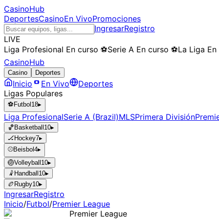
CasinoHub
Deportes
Casino
En Vivo
Promociones
Ingresar
Registro
LIVE
Liga Profesional
En curso
⚽
Serie A
En curso
⚽
La Liga
En
CasinoHub
Casino
Deportes
Inicio
En Vivo
Deportes
Ligas Populares
⚽
Futbol
18
▸
Liga Profesional
Serie A (Brazil)
MLS
Primera División
Premi
🏀
Basketball
10
▸
🏒
Hockey
7
▸
⚾
Beisbol
4
▸
🏐
Volleyball
10
▸
🤾
Handball
10
▸
🏉
Rugby
10
▸
Ingresar
Registro
Inicio
/
Futbol
/
Premier League
Premier League