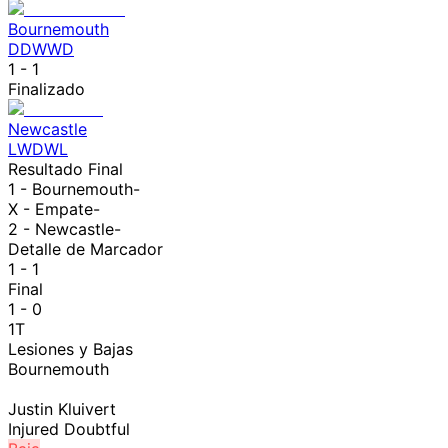
Bournemouth
D
D
W
W
D
1
-
1
Finalizado
Newcastle
L
W
D
W
L
Resultado Final
1 -
Bournemouth
-
X - Empate
-
2 -
Newcastle
-
Detalle de Marcador
1 - 1
Final
1 - 0
1T
Lesiones y Bajas
Bournemouth
Justin Kluivert
Injured Doubtful