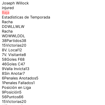
Joseph Willock
injured
Baja
Estadísticas de Temporada
Racha
DDWLLWLW
Racha
WDWWLDDL
38
Partidos
38
15
Victorias
20
8
V. Local
12
7
V. Visitante
8
58
Goles F
68
46
Goles C
47
9
Valla Invicta
13
8
Sin Anotar
7
6
Penales Anotados
5
1
Penales Fallados
1
Posición en Liga
9
Posición
5
56
Puntos
66
15
Victorias
20