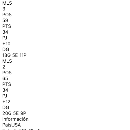
MLS
3
POS
59
PTS
34
PJ
+10
DG
18
G
5
E
11
P
MLS
2
POS
65
PTS
34
PJ
+12
DG
20
G
5
E
9
P
Información
Pais
USA