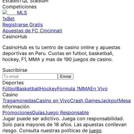
Estadio
TQL Stadium
Competiciones
MLS
1xBet
Registrarse Gratis
Apuestas de
FC Cincinnati
CasinoHub
CasinoHub es tu centro de casino online y apuestas
deportivas en Peru. Cuotas en futbol, basketball,
hockey, F1, MMA y mas de 190 juegos de casino.
Suscribirse
Enviar
Deportes
Fútbol
Basketball
Hockey
Formula 1
MMA
En Vivo
Casino
Tragamonedas
Casino en Vivo
Crash Games
Jackpot
Mesa
Información
Promociones
Guías
Juego Responsable
Jugar puede ser adictivo. Juega con responsabilidad.
Solo para mayores de 18 años. Las apuestas conllevan
riesgo. Consulta nuestras políticas de
juego