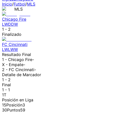
Inicio
/
Futbol
/
MLS
MLS
Chicago Fire
L
W
D
D
W
1
-
2
Finalizado
FC Cincinnati
L
W
L
W
W
Resultado Final
1 -
Chicago Fire
-
X - Empate
-
2 -
FC Cincinnati
-
Detalle de Marcador
1 - 2
Final
1 - 1
1T
Posición en Liga
15
Posición
3
30
Puntos
59