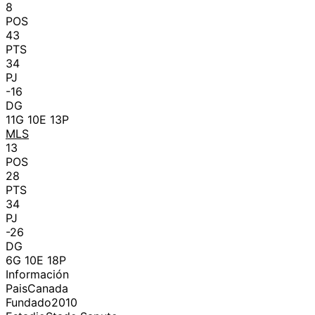
8
POS
43
PTS
34
PJ
-16
DG
11
G
10
E
13
P
MLS
13
POS
28
PTS
34
PJ
-26
DG
6
G
10
E
18
P
Información
Pais
Canada
Fundado
2010