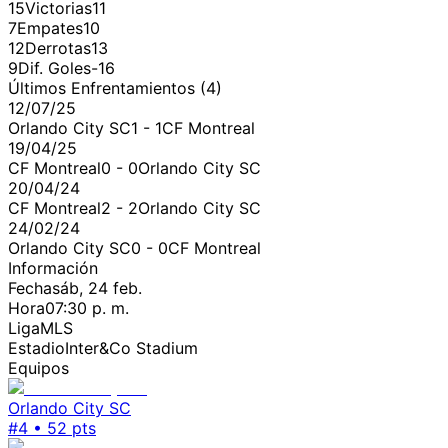
15
Victorias
11
7
Empates
10
12
Derrotas
13
9
Dif. Goles
-16
Últimos Enfrentamientos (
4
)
12/07/25
Orlando City SC
1
-
1
CF Montreal
19/04/25
CF Montreal
0
-
0
Orlando City SC
20/04/24
CF Montreal
2
-
2
Orlando City SC
24/02/24
Orlando City SC
0
-
0
CF Montreal
Información
Fecha
sáb, 24 feb.
Hora
07:30 p. m.
Liga
MLS
Estadio
Inter&Co Stadium
Equipos
Orlando City SC
#
4
•
52
pts