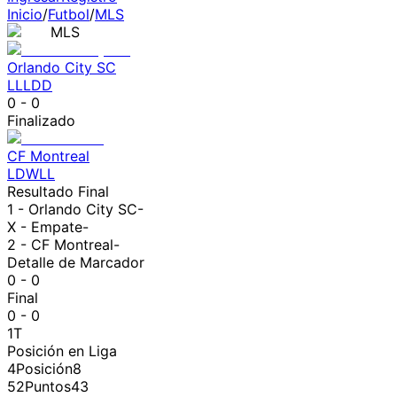
Inicio
/
Futbol
/
MLS
MLS
Orlando City SC
L
L
L
D
D
0
-
0
Finalizado
CF Montreal
L
D
W
L
L
Resultado Final
1 -
Orlando City SC
-
X - Empate
-
2 -
CF Montreal
-
Detalle de Marcador
0 - 0
Final
0 - 0
1T
Posición en Liga
4
Posición
8
52
Puntos
43