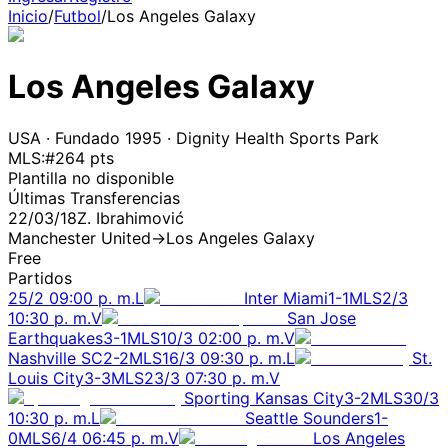
Inicio
/
Futbol
/
Los Angeles Galaxy
Los Angeles Galaxy
USA
· Fundado 1995
· Dignity Health Sports Park
MLS
:
#
2
64
pts
Plantilla no disponible
Últimas Transferencias
22/03/18
Z. Ibrahimović
Manchester United
→
Los Angeles Galaxy
Free
Partidos
25/2
09:00 p. m.
L
Inter Miami
1-1
MLS
2/3
10:30 p. m.
V
San Jose
Earthquakes
3-1
MLS
10/3
02:00 p. m.
V
Nashville SC
2-2
MLS
16/3
09:30 p. m.
L
St.
Louis City
3-3
MLS
23/3
07:30 p. m.
V
Sporting Kansas City
3-2
MLS
30/3
10:30 p. m.
L
Seattle Sounders
1-
0
MLS
6/4
06:45 p. m.
V
Los Angeles