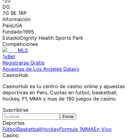
-20
DG
7
G
9
E
18
P
Información
Pais
USA
Fundado
1995
Estadio
Dignity Health Sports Park
Competiciones
MLS
1xBet
Registrarse Gratis
Apuestas de
Los Angeles Galaxy
CasinoHub
CasinoHub es tu centro de casino online y apuestas
deportivas en Peru. Cuotas en futbol, basketball,
hockey, F1, MMA y mas de 190 juegos de casino.
Suscribirse
Enviar
Deportes
Fútbol
Basketball
Hockey
Formula 1
MMA
En Vivo
Casino