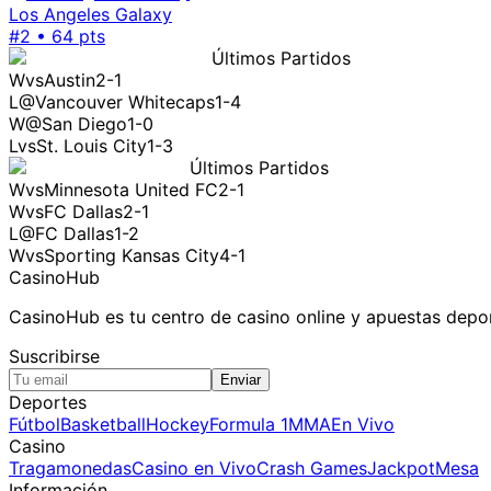
Los Angeles Galaxy
#
2
•
64
pts
Últimos Partidos
W
vs
Austin
2-1
L
@
Vancouver Whitecaps
1-4
W
@
San Diego
1-0
L
vs
St. Louis City
1-3
Últimos Partidos
W
vs
Minnesota United FC
2-1
W
vs
FC Dallas
2-1
L
@
FC Dallas
1-2
W
vs
Sporting Kansas City
4-1
CasinoHub
CasinoHub es tu centro de casino online y apuestas depor
Suscribirse
Enviar
Deportes
Fútbol
Basketball
Hockey
Formula 1
MMA
En Vivo
Casino
Tragamonedas
Casino en Vivo
Crash Games
Jackpot
Mesa
Información