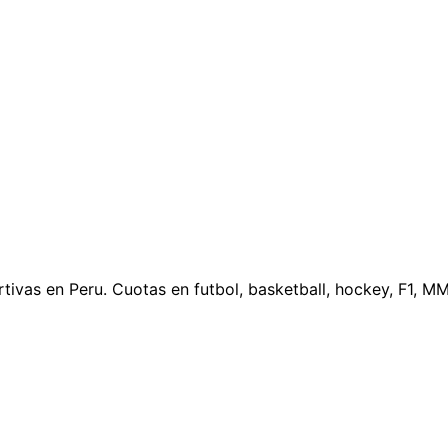
tivas en Peru. Cuotas en futbol, basketball, hockey, F1, M