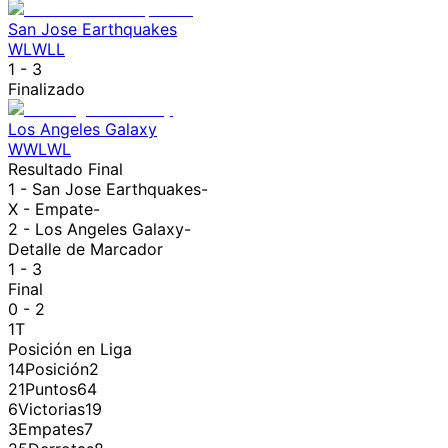
San Jose Earthquakes
W
L
W
L
L
1
-
3
Finalizado
Los Angeles Galaxy
W
W
L
W
L
Resultado Final
1 -
San Jose Earthquakes
-
X - Empate
-
2 -
Los Angeles Galaxy
-
Detalle de Marcador
1 - 3
Final
0 - 2
1T
Posición en Liga
14
Posición
2
21
Puntos
64
6
Victorias
19
3
Empates
7