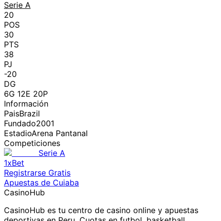
Serie A
20
POS
30
PTS
38
PJ
-20
DG
6
G
12
E
20
P
Información
Pais
Brazil
Fundado
2001
Estadio
Arena Pantanal
Competiciones
Serie A
1xBet
Registrarse Gratis
Apuestas de
Cuiaba
CasinoHub
CasinoHub es tu centro de casino online y apuestas
deportivas en Peru. Cuotas en futbol, basketball,