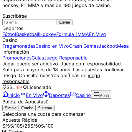
hockey, F1, MMA y mas de 190 juegos de casino.
Suscribirse
Enviar
Deportes
Fútbol
Basketball
Hockey
Formula 1
MMA
En Vivo
Casino
Tragamonedas
Casino en Vivo
Crash Games
Jackpot
Mesa
Información
Promociones
Guías
Juego Responsable
Jugar puede ser adictivo. Juega con responsabilidad.
Solo para mayores de 18 años. Las apuestas conllevan
riesgo. Consulta nuestras políticas de
juego
responsable
.
SSL
18+
Licenciado
Inicio
En Vivo
Deportes
Casino
Menú
Boleta de Apuestas
0
Simple
Combo
Sistema
Selecciona una cuota para comenzar
Apuesta Rápida
S/5
S/10
S/25
S/50
S/100
🎰 Casino