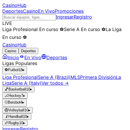
CasinoHub
Deportes
Casino
En Vivo
Promociones
Ingresar
Registro
LIVE
Liga Profesional
En curso
⚽
Serie A
En curso
⚽
La Liga
En curso
⚽
CasinoHub
Casino
Deportes
Inicio
En Vivo
Deportes
Ligas Populares
⚽
Futbol
18
▸
Liga Profesional
Serie A (Brazil)
MLS
Primera División
La
Liga
Serie A (Italy)
Ver todos →
🏀
Basketball
10
▸
🏒
Hockey
7
▸
⚾
Beisbol
4
▸
🏐
Volleyball
10
▸
🤾
Handball
10
▸
🏉
Rugby
10
▸
Ingresar
Registro