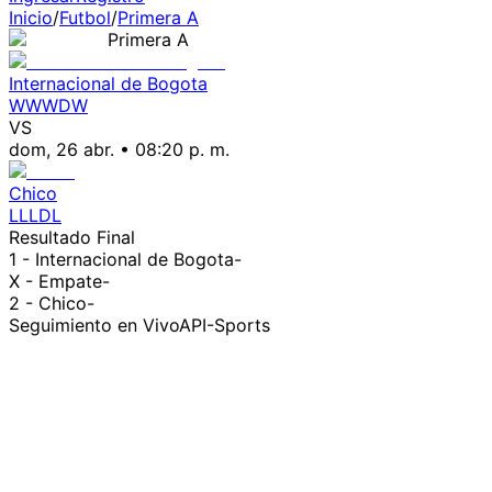
Inicio
/
Futbol
/
Primera A
Primera A
Internacional de Bogota
W
W
W
D
W
VS
dom, 26 abr.
•
08:20 p. m.
Chico
L
L
L
D
L
Resultado Final
1 -
Internacional de Bogota
-
X - Empate
-
2 -
Chico
-
Seguimiento en Vivo
API-Sports