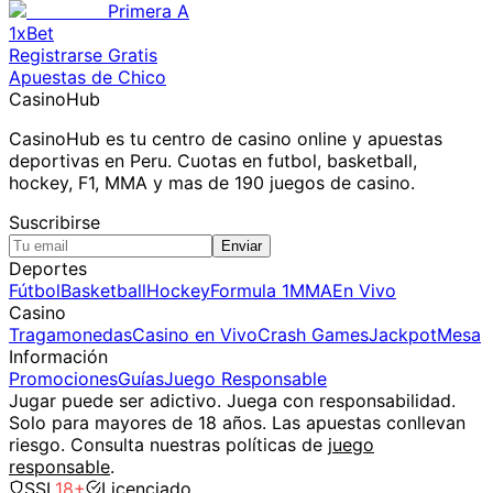
Primera A
1xBet
Registrarse Gratis
Apuestas de
Chico
CasinoHub
CasinoHub es tu centro de casino online y apuestas
deportivas en Peru. Cuotas en futbol, basketball,
hockey, F1, MMA y mas de 190 juegos de casino.
Suscribirse
Enviar
Deportes
Fútbol
Basketball
Hockey
Formula 1
MMA
En Vivo
Casino
Tragamonedas
Casino en Vivo
Crash Games
Jackpot
Mesa
Información
Promociones
Guías
Juego Responsable
Jugar puede ser adictivo. Juega con responsabilidad.
Solo para mayores de 18 años. Las apuestas conllevan
riesgo. Consulta nuestras políticas de
juego
responsable
.
SSL
18+
Licenciado