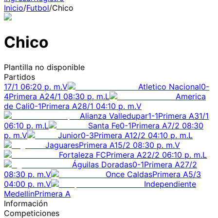
Inicio
/
Futbol
/
Chico
Chico
Plantilla no disponible
Partidos
17/1
06:20 p. m.
V
Atletico Nacional
0-
4
Primera A
24/1
08:30 p. m.
L
America
de Cali
0-1
Primera A
28/1
04:10 p. m.
V
Alianza Valledupar
1-1
Primera A
31/1
06:10 p. m.
L
Santa Fe
0-1
Primera A
7/2
08:30
p. m.
V
Junior
0-3
Primera A
12/2
04:10 p. m.
L
Jaguares
Primera A
15/2
08:30 p. m.
V
Fortaleza FC
Primera A
22/2
06:10 p. m.
L
Águilas Doradas
0-1
Primera A
27/2
08:30 p. m.
V
Once Caldas
Primera A
5/3
04:00 p. m.
V
Independiente
Medellin
Primera A
Información
Competiciones