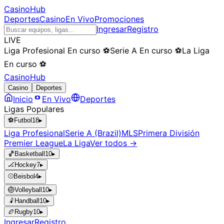
CasinoHub
Deportes
Casino
En Vivo
Promociones
Ingresar
Registro
LIVE
Liga Profesional
En curso
⚽
Serie A
En curso
⚽
La Liga
En curso
⚽
CasinoHub
Casino
Deportes
Inicio
En Vivo
Deportes
Ligas Populares
⚽
Futbol
18
▸
Liga Profesional
Serie A (Brazil)
MLS
Primera División
Premier League
La Liga
Ver todos →
🏀
Basketball
10
▸
🏒
Hockey
7
▸
⚾
Beisbol
4
▸
🏐
Volleyball
10
▸
🤾
Handball
10
▸
🏉
Rugby
10
▸
Ingresar
Registro