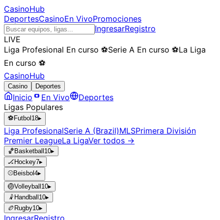
CasinoHub
Deportes
Casino
En Vivo
Promociones
Ingresar
Registro
LIVE
Liga Profesional
En curso
⚽
Serie A
En curso
⚽
La Liga
En curso
⚽
CasinoHub
Casino
Deportes
Inicio
En Vivo
Deportes
Ligas Populares
⚽
Futbol
18
▸
Liga Profesional
Serie A (Brazil)
MLS
Primera División
Premier League
La Liga
Ver todos →
🏀
Basketball
10
▸
🏒
Hockey
7
▸
⚾
Beisbol
4
▸
🏐
Volleyball
10
▸
🤾
Handball
10
▸
🏉
Rugby
10
▸
Ingresar
Registro