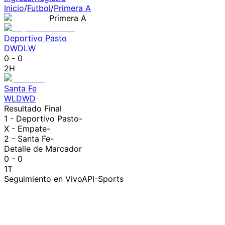
Inicio
/
Futbol
/
Primera A
Primera A
Deportivo Pasto
D
W
D
L
W
0
-
0
2H
Santa Fe
W
L
D
W
D
Resultado Final
1 -
Deportivo Pasto
-
X - Empate
-
2 -
Santa Fe
-
Detalle de Marcador
0 - 0
1T
Seguimiento en Vivo
API-Sports