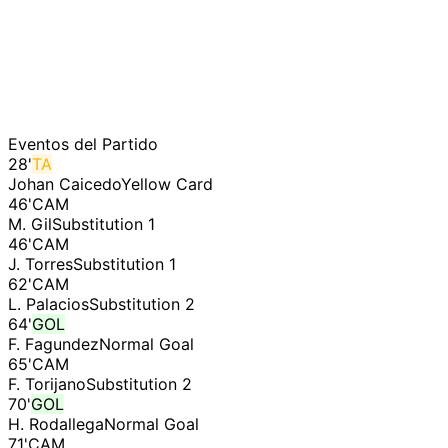
Eventos del Partido
28
'
TA
Johan Caicedo
Yellow Card
46
'
CAM
M. Gil
Substitution 1
46
'
CAM
J. Torres
Substitution 1
62
'
CAM
L. Palacios
Substitution 2
64
'
GOL
F. Fagundez
Normal Goal
65
'
CAM
F. Torijano
Substitution 2
70
'
GOL
H. Rodallega
Normal Goal
71
'
CAM