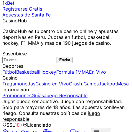
1xBet
Registrarse Gratis
Apuestas de
Santa Fe
CasinoHub
CasinoHub es tu centro de casino online y apuestas
deportivas en Peru. Cuotas en futbol, basketball,
hockey, F1, MMA y mas de 190 juegos de casino.
Suscribirse
Enviar
Deportes
Fútbol
Basketball
Hockey
Formula 1
MMA
En Vivo
Casino
Tragamonedas
Casino en Vivo
Crash Games
Jackpot
Mesa
Información
Promociones
Guías
Juego Responsable
Jugar puede ser adictivo. Juega con responsabilidad.
Solo para mayores de 18 años. Las apuestas conllevan
riesgo. Consulta nuestras políticas de
juego
responsable
.
SSL
18+
Licenciado