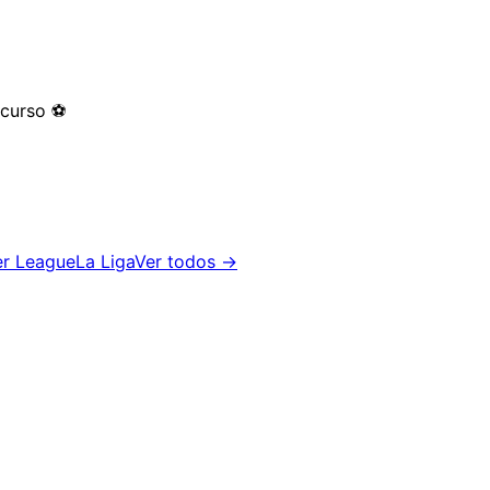
 curso
⚽
er League
La Liga
Ver todos →