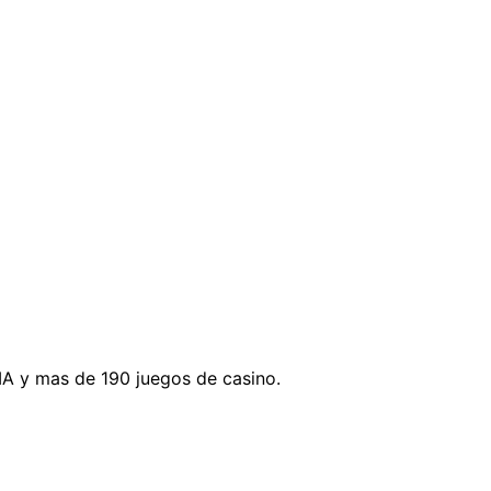
MA y mas de 190 juegos de casino.