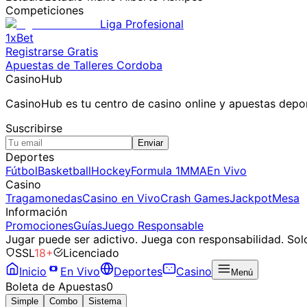
Competiciones
Liga Profesional
1xBet
Registrarse Gratis
Apuestas de
Talleres Cordoba
CasinoHub
CasinoHub es tu centro de casino online y apuestas depor
Suscribirse
Enviar
Deportes
Fútbol
Basketball
Hockey
Formula 1
MMA
En Vivo
Casino
Tragamonedas
Casino en Vivo
Crash Games
Jackpot
Mesa
Información
Promociones
Guías
Juego Responsable
Jugar puede ser adictivo. Juega con responsabilidad. Sol
SSL
18+
Licenciado
Inicio
En Vivo
Deportes
Casino
Menú
Boleta de Apuestas
0
Simple
Combo
Sistema