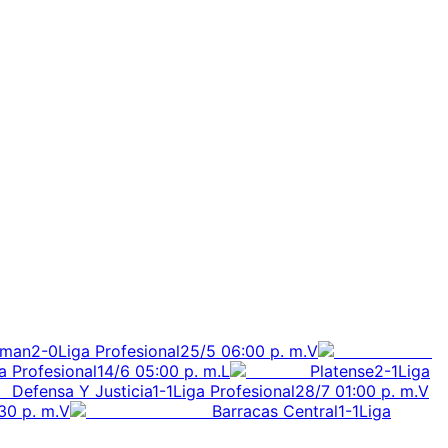
uman
2-0
Liga Profesional
25/5
06:00 p. m.
V
a Profesional
14/6
05:00 p. m.
L
Platense
2-1
Liga
Defensa Y Justicia
1-1
Liga Profesional
28/7
01:00 p. m.
V
30 p. m.
V
Barracas Central
1-1
Liga