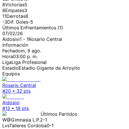
8
Victorias
5
8
Empates
3
11
Derrotas
8
-3
Dif. Goles
-5
Últimos Enfrentamientos (
1
)
07/02/26
Aldosivi
1
-
1
Rosario Central
Información
Fecha
dom, 9 ago.
Hora
03:00 p. m.
Liga
Liga Profesional
Estadio
Estadio Gigante de Arroyito
Equipos
Rosario Central
#
20
•
32
pts
Aldosivi
#
13
•
18
pts
Últimos Partidos
W
@
Gimnasia L.P.
2-1
L
vs
Talleres Cordoba
0-1