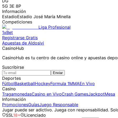
DG
5
G
3
E
8
P
Información
Estadio
Estadio José María Minella
Competiciones
Liga Profesional
1xBet
Registrarse Gratis
Apuestas de
Aldosivi
CasinoHub
CasinoHub es tu centro de casino online y apuestas depor
Suscribirse
Enviar
Deportes
Fútbol
Basketball
Hockey
Formula 1
MMA
En Vivo
Casino
Tragamonedas
Casino en Vivo
Crash Games
Jackpot
Mesa
Información
Promociones
Guías
Juego Responsable
Jugar puede ser adictivo. Juega con responsabilidad. Sol
SSL
18+
Licenciado