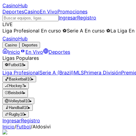
CasinoHub
Deportes
Casino
En Vivo
Promociones
Ingresar
Registro
LIVE
Liga Profesional
En curso
⚽
Serie A
En curso
⚽
La Liga
En
CasinoHub
Casino
Deportes
Inicio
En Vivo
Deportes
Ligas Populares
⚽
Futbol
18
▸
Liga Profesional
Serie A (Brazil)
MLS
Primera División
Premi
🏀
Basketball
10
▸
🏒
Hockey
7
▸
⚾
Beisbol
4
▸
🏐
Volleyball
10
▸
🤾
Handball
10
▸
🏉
Rugby
10
▸
Ingresar
Registro
Inicio
/
Futbol
/
Aldosivi