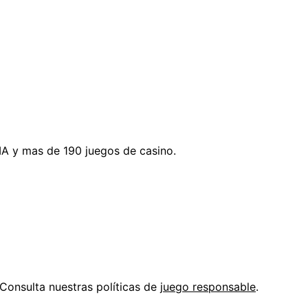
MA y mas de 190 juegos de casino.
Consulta nuestras políticas de
juego responsable
.