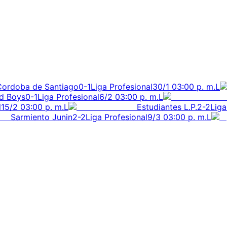
Cordoba de Santiago
0-1
Liga Profesional
30/1
03:00 p. m.
L
ld Boys
0-1
Liga Profesional
6/2
03:00 p. m.
L
l
15/2
03:00 p. m.
L
Estudiantes L.P.
2-2
Liga
Sarmiento Junin
2-2
Liga Profesional
9/3
03:00 p. m.
L