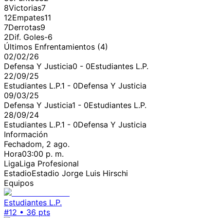
8
Victorias
7
12
Empates
11
7
Derrotas
9
2
Dif. Goles
-6
Últimos Enfrentamientos (
4
)
02/02/26
Defensa Y Justicia
0
-
0
Estudiantes L.P.
22/09/25
Estudiantes L.P.
1
-
0
Defensa Y Justicia
09/03/25
Defensa Y Justicia
1
-
0
Estudiantes L.P.
28/09/24
Estudiantes L.P.
1
-
0
Defensa Y Justicia
Información
Fecha
dom, 2 ago.
Hora
03:00 p. m.
Liga
Liga Profesional
Estadio
Estadio Jorge Luis Hirschi
Equipos
Estudiantes L.P.
#
12
•
36
pts