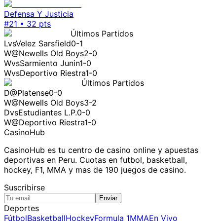
Defensa Y Justicia
#
21
•
32
pts
Últimos Partidos
L
vs
Velez Sarsfield
0-1
W
@
Newells Old Boys
2-0
W
vs
Sarmiento Junin
1-0
W
vs
Deportivo Riestra
1-0
Últimos Partidos
D
@
Platense
0-0
W
@
Newells Old Boys
3-2
D
vs
Estudiantes L.P.
0-0
W
@
Deportivo Riestra
1-0
CasinoHub
CasinoHub es tu centro de casino online y apuestas
deportivas en Peru. Cuotas en futbol, basketball,
hockey, F1, MMA y mas de 190 juegos de casino.
Suscribirse
Enviar
Deportes
Fútbol
Basketball
Hockey
Formula 1
MMA
En Vivo