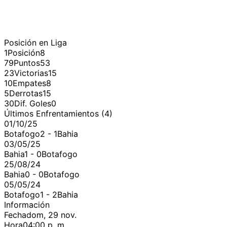
Posición en Liga
1
Posición
8
79
Puntos
53
23
Victorias
15
10
Empates
8
5
Derrotas
15
30
Dif. Goles
0
Últimos Enfrentamientos (
4
)
01/10/25
Botafogo
2
-
1
Bahia
03/05/25
Bahia
1
-
0
Botafogo
25/08/24
Bahia
0
-
0
Botafogo
05/05/24
Botafogo
1
-
2
Bahia
Información
Fecha
dom, 29 nov.
Hora
04:00 p. m.