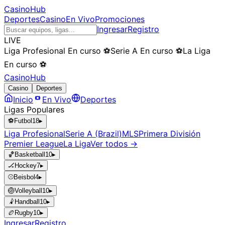
CasinoHub
Deportes
Casino
En Vivo
Promociones
Ingresar
Registro
LIVE
Liga Profesional
En curso
⚽
Serie A
En curso
⚽
La Liga
En curso
⚽
CasinoHub
Casino
Deportes
Inicio
En Vivo
Deportes
Ligas Populares
⚽
Futbol
18
▸
Liga Profesional
Serie A (Brazil)
MLS
Primera División
Premier League
La Liga
Ver todos →
🏀
Basketball
10
▸
🏒
Hockey
7
▸
⚾
Beisbol
4
▸
🏐
Volleyball
10
▸
🤾
Handball
10
▸
🏉
Rugby
10
▸
Ingresar
Registro