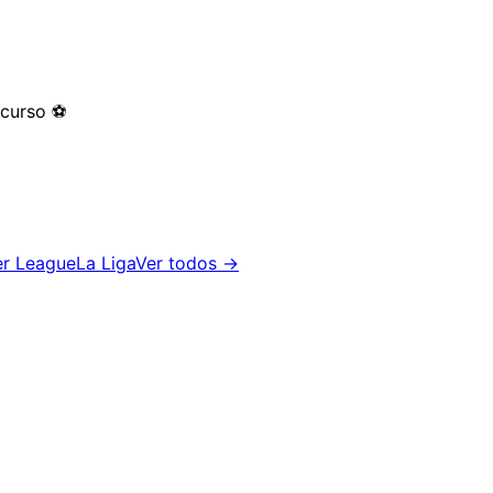
 curso
⚽
er League
La Liga
Ver todos →