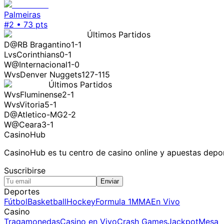
Palmeiras
#
2
•
73
pts
Últimos Partidos
D
@
RB Bragantino
1-1
L
vs
Corinthians
0-1
W
@
Internacional
1-0
W
vs
Denver Nuggets
127-115
Últimos Partidos
W
vs
Fluminense
2-1
W
vs
Vitoria
5-1
D
@
Atletico-MG
2-2
W
@
Ceara
3-1
CasinoHub
CasinoHub es tu centro de casino online y apuestas depor
Suscribirse
Enviar
Deportes
Fútbol
Basketball
Hockey
Formula 1
MMA
En Vivo
Casino
Tragamonedas
Casino en Vivo
Crash Games
Jackpot
Mesa