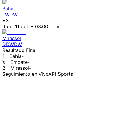
Bahia
L
W
D
W
L
VS
dom, 11 oct.
•
03:00 p. m.
Mirassol
D
D
W
D
W
Resultado Final
1 -
Bahia
-
X - Empate
-
2 -
Mirassol
-
Seguimiento en Vivo
API-Sports