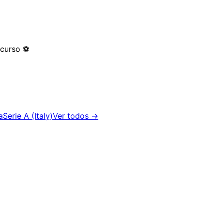
 curso
⚽
a
Serie A (Italy)
Ver todos →