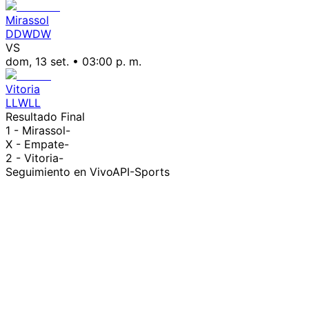
Mirassol
D
D
W
D
W
VS
dom, 13 set.
•
03:00 p. m.
Vitoria
L
L
W
L
L
Resultado Final
1 -
Mirassol
-
X - Empate
-
2 -
Vitoria
-
Seguimiento en Vivo
API-Sports