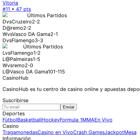
Vitoria
#
11
•
47
pts
Últimos Partidos
D
vs
Cruzeiro
2-2
D
@
remo
2-2
W
vs
Vasco DA Gama
2-1
D
vs
Flamengo
3-3
Últimos Partidos
L
vs
Flamengo
1-2
L
@
Palmeiras
1-5
W
vs
remo
2-0
L
@
Vasco DA Gama
101-115
CasinoHub
CasinoHub es tu centro de casino online y apuestas depor
Suscribirse
Enviar
Deportes
Fútbol
Basketball
Hockey
Formula 1
MMA
En Vivo
Casino
Tragamonedas
Casino en Vivo
Crash Games
Jackpot
Mesa
Información