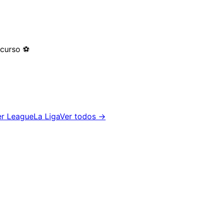
 curso
⚽
er League
La Liga
Ver todos →