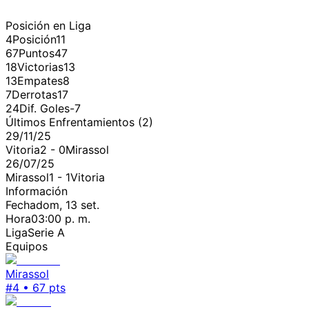
Posición en Liga
4
Posición
11
67
Puntos
47
18
Victorias
13
13
Empates
8
7
Derrotas
17
24
Dif. Goles
-7
Últimos Enfrentamientos (
2
)
29/11/25
Vitoria
2
-
0
Mirassol
26/07/25
Mirassol
1
-
1
Vitoria
Información
Fecha
dom, 13 set.
Hora
03:00 p. m.
Liga
Serie A
Equipos
Mirassol
#
4
•
67
pts