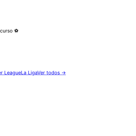
 curso
⚽
er League
La Liga
Ver todos →