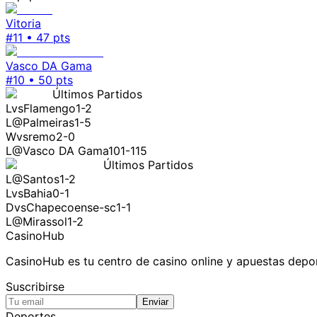
Vitoria
#
11
•
47
pts
Vasco DA Gama
#
10
•
50
pts
Últimos Partidos
L
vs
Flamengo
1-2
L
@
Palmeiras
1-5
W
vs
remo
2-0
L
@
Vasco DA Gama
101-115
Últimos Partidos
L
@
Santos
1-2
L
vs
Bahia
0-1
D
vs
Chapecoense-sc
1-1
L
@
Mirassol
1-2
CasinoHub
CasinoHub es tu centro de casino online y apuestas depor
Suscribirse
Enviar
Deportes