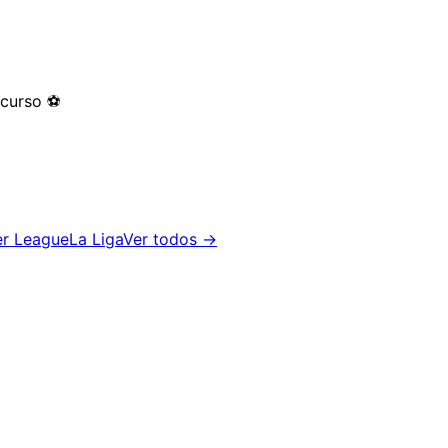
 curso
⚽
er League
La Liga
Ver todos →