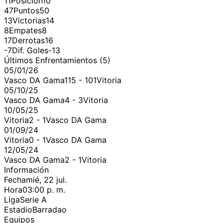
11
Posición
10
47
Puntos
50
13
Victorias
14
8
Empates
8
17
Derrotas
16
-7
Dif. Goles
-13
Últimos Enfrentamientos (
5
)
05/01/26
Vasco DA Gama
115
-
101
Vitoria
05/10/25
Vasco DA Gama
4
-
3
Vitoria
10/05/25
Vitoria
2
-
1
Vasco DA Gama
01/09/24
Vitoria
0
-
1
Vasco DA Gama
12/05/24
Vasco DA Gama
2
-
1
Vitoria
Información
Fecha
mié, 22 jul.
Hora
03:00 p. m.
Liga
Serie A
Estadio
Barradao
Equipos