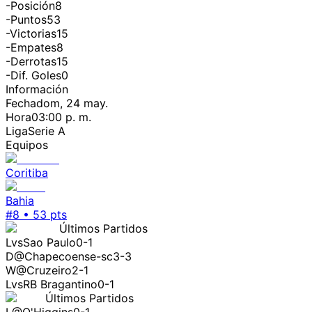
-
Posición
8
-
Puntos
53
-
Victorias
15
-
Empates
8
-
Derrotas
15
-
Dif. Goles
0
Información
Fecha
dom, 24 may.
Hora
03:00 p. m.
Liga
Serie A
Equipos
Coritiba
Bahia
#
8
•
53
pts
Últimos Partidos
L
vs
Sao Paulo
0-1
D
@
Chapecoense-sc
3-3
W
@
Cruzeiro
2-1
L
vs
RB Bragantino
0-1
Últimos Partidos