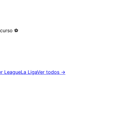
 curso
⚽
er League
La Liga
Ver todos →