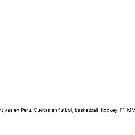
tivas en Peru. Cuotas en futbol, basketball, hockey, F1, M