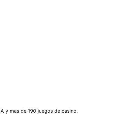
MA y mas de 190 juegos de casino.