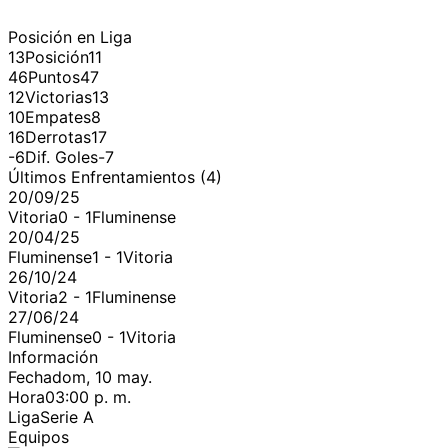
Posición en Liga
13
Posición
11
46
Puntos
47
12
Victorias
13
10
Empates
8
16
Derrotas
17
-6
Dif. Goles
-7
Últimos Enfrentamientos (
4
)
20/09/25
Vitoria
0
-
1
Fluminense
20/04/25
Fluminense
1
-
1
Vitoria
26/10/24
Vitoria
2
-
1
Fluminense
27/06/24
Fluminense
0
-
1
Vitoria
Información
Fecha
dom, 10 may.
Hora
03:00 p. m.
Liga
Serie A
Equipos