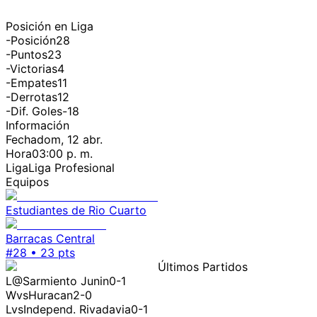
Posición en Liga
-
Posición
28
-
Puntos
23
-
Victorias
4
-
Empates
11
-
Derrotas
12
-
Dif. Goles
-18
Información
Fecha
dom, 12 abr.
Hora
03:00 p. m.
Liga
Liga Profesional
Equipos
Estudiantes de Rio Cuarto
Barracas Central
#
28
•
23
pts
Últimos Partidos
L
@
Sarmiento Junin
0-1
W
vs
Huracan
2-0
L
vs
Independ. Rivadavia
0-1