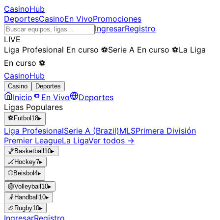
CasinoHub
Deportes
Casino
En Vivo
Promociones
Ingresar
Registro
LIVE
Liga Profesional
En curso
⚽
Serie A
En curso
⚽
La Liga
En curso
⚽
CasinoHub
Casino
Deportes
Inicio
En Vivo
Deportes
Ligas Populares
⚽
Futbol
18
▸
Liga Profesional
Serie A (Brazil)
MLS
Primera División
Premier League
La Liga
Ver todos →
🏀
Basketball
10
▸
🏒
Hockey
7
▸
⚾
Beisbol
4
▸
🏐
Volleyball
10
▸
🤾
Handball
10
▸
🏉
Rugby
10
▸
Ingresar
Registro