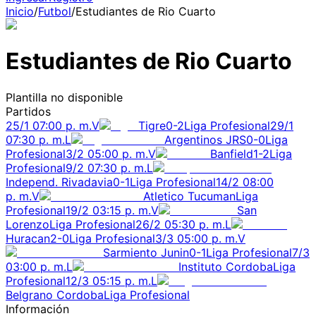
Inicio
/
Futbol
/
Estudiantes de Rio Cuarto
Estudiantes de Rio Cuarto
Plantilla no disponible
Partidos
25/1
07:00 p. m.
V
Tigre
0-2
Liga Profesional
29/1
07:30 p. m.
L
Argentinos JRS
0-0
Liga
Profesional
3/2
05:00 p. m.
V
Banfield
1-2
Liga
Profesional
9/2
07:30 p. m.
L
Independ. Rivadavia
0-1
Liga Profesional
14/2
08:00
p. m.
V
Atletico Tucuman
Liga
Profesional
19/2
03:15 p. m.
V
San
Lorenzo
Liga Profesional
26/2
05:30 p. m.
L
Huracan
2-0
Liga Profesional
3/3
05:00 p. m.
V
Sarmiento Junin
0-1
Liga Profesional
7/3
03:00 p. m.
L
Instituto Cordoba
Liga
Profesional
12/3
05:15 p. m.
L
Belgrano Cordoba
Liga Profesional
Información