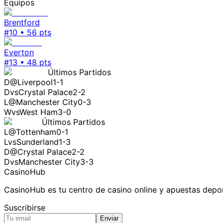
Equipos
Brentford
#
10
•
56
pts
Everton
#
13
•
48
pts
Últimos Partidos
D
@
Liverpool
1-1
D
vs
Crystal Palace
2-2
L
@
Manchester City
0-3
W
vs
West Ham
3-0
Últimos Partidos
L
@
Tottenham
0-1
L
vs
Sunderland
1-3
D
@
Crystal Palace
2-2
D
vs
Manchester City
3-3
CasinoHub
CasinoHub es tu centro de casino online y apuestas depor
Suscribirse
Enviar