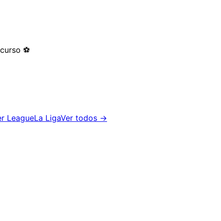
 curso
⚽
er League
La Liga
Ver todos →