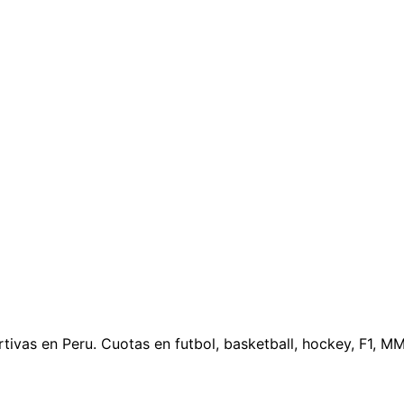
tivas en Peru. Cuotas en futbol, basketball, hockey, F1, M