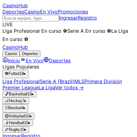
CasinoHub
Deportes
Casino
En Vivo
Promociones
Ingresar
Registro
LIVE
Liga Profesional
En curso
⚽
Serie A
En curso
⚽
La Liga
En curso
⚽
CasinoHub
Casino
Deportes
Inicio
En Vivo
Deportes
Ligas Populares
⚽
Futbol
18
▸
Liga Profesional
Serie A (Brazil)
MLS
Primera División
Premier League
La Liga
Ver todos →
🏀
Basketball
10
▸
🏒
Hockey
7
▸
⚾
Beisbol
4
▸
🏐
Volleyball
10
▸
🤾
Handball
10
▸
🏉
Rugby
10
▸
Ingresar
Registro