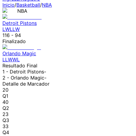
Inicio
/
Basketball
/
NBA
NBA
Detroit Pistons
L
W
L
L
W
116
-
94
Finalizado
Orlando Magic
L
L
W
W
L
Resultado Final
1 -
Detroit Pistons
-
2 -
Orlando Magic
-
Detalle de Marcador
20
Q1
40
Q2
23
Q3
33
Q4