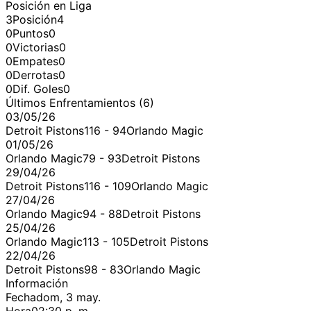
Posición en Liga
3
Posición
4
0
Puntos
0
0
Victorias
0
0
Empates
0
0
Derrotas
0
0
Dif. Goles
0
Últimos Enfrentamientos (
6
)
03/05/26
Detroit Pistons
116
-
94
Orlando Magic
01/05/26
Orlando Magic
79
-
93
Detroit Pistons
29/04/26
Detroit Pistons
116
-
109
Orlando Magic
27/04/26
Orlando Magic
94
-
88
Detroit Pistons
25/04/26
Orlando Magic
113
-
105
Detroit Pistons
22/04/26
Detroit Pistons
98
-
83
Orlando Magic
Información
Fecha
dom, 3 may.