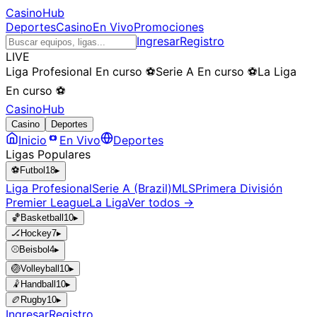
CasinoHub
Deportes
Casino
En Vivo
Promociones
Ingresar
Registro
LIVE
Liga Profesional
En curso
⚽
Serie A
En curso
⚽
La Liga
En curso
⚽
CasinoHub
Casino
Deportes
Inicio
En Vivo
Deportes
Ligas Populares
⚽
Futbol
18
▸
Liga Profesional
Serie A (Brazil)
MLS
Primera División
Premier League
La Liga
Ver todos →
🏀
Basketball
10
▸
🏒
Hockey
7
▸
⚾
Beisbol
4
▸
🏐
Volleyball
10
▸
🤾
Handball
10
▸
🏉
Rugby
10
▸
Ingresar
Registro