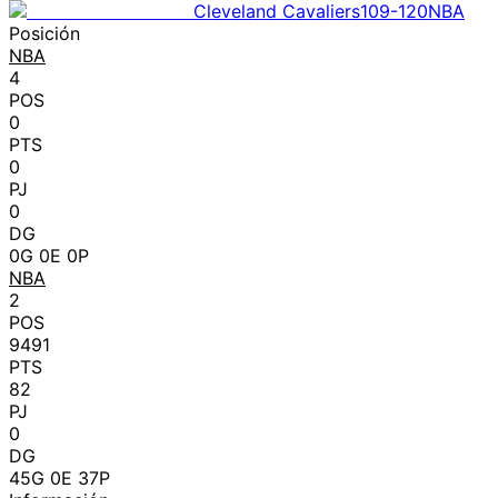
Cleveland Cavaliers
109-120
NBA
Posición
NBA
4
POS
0
PTS
0
PJ
0
DG
0
G
0
E
0
P
NBA
2
POS
9491
PTS
82
PJ
0
DG
45
G
0
E
37
P