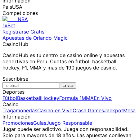
Información
Pais
USA
Competiciones
NBA
1xBet
Registrarse Gratis
Apuestas de
Orlando Magic
CasinoHub
CasinoHub es tu centro de casino online y apuestas
deportivas en Peru. Cuotas en futbol, basketball,
hockey, F1, MMA y mas de 190 juegos de casino.
Suscribirse
Enviar
Deportes
Fútbol
Basketball
Hockey
Formula 1
MMA
En Vivo
Casino
Tragamonedas
Casino en Vivo
Crash Games
Jackpot
Mesa
Información
Promociones
Guías
Juego Responsable
Jugar puede ser adictivo. Juega con responsabilidad.
Solo para mayores de 18 años. Las apuestas conllevan