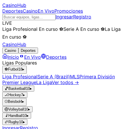
CasinoHub
Deportes
Casino
En Vivo
Promociones
Ingresar
Registro
LIVE
Liga Profesional
En curso
⚽
Serie A
En curso
⚽
La Liga
En curso
⚽
CasinoHub
Casino
Deportes
Inicio
En Vivo
Deportes
Ligas Populares
⚽
Futbol
18
▸
Liga Profesional
Serie A (Brazil)
MLS
Primera División
Premier League
La Liga
Ver todos →
🏀
Basketball
10
▸
🏒
Hockey
7
▸
⚾
Beisbol
4
▸
🏐
Volleyball
10
▸
🤾
Handball
10
▸
🏉
Rugby
10
▸
Ingresar
Registro