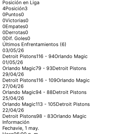
Posición en Liga
4
Posición
3
0
Puntos
0
0
Victorias
0
0
Empates
0
0
Derrotas
0
0
Dif. Goles
0
Últimos Enfrentamientos (
6
)
03/05/26
Detroit Pistons
116
-
94
Orlando Magic
01/05/26
Orlando Magic
79
-
93
Detroit Pistons
29/04/26
Detroit Pistons
116
-
109
Orlando Magic
27/04/26
Orlando Magic
94
-
88
Detroit Pistons
25/04/26
Orlando Magic
113
-
105
Detroit Pistons
22/04/26
Detroit Pistons
98
-
83
Orlando Magic
Información
Fecha
vie, 1 may.