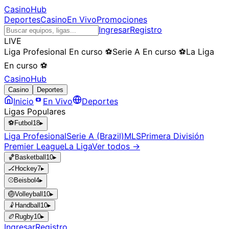
CasinoHub
Deportes
Casino
En Vivo
Promociones
Ingresar
Registro
LIVE
Liga Profesional
En curso
⚽
Serie A
En curso
⚽
La Liga
En curso
⚽
CasinoHub
Casino
Deportes
Inicio
En Vivo
Deportes
Ligas Populares
⚽
Futbol
18
▸
Liga Profesional
Serie A (Brazil)
MLS
Primera División
Premier League
La Liga
Ver todos →
🏀
Basketball
10
▸
🏒
Hockey
7
▸
⚾
Beisbol
4
▸
🏐
Volleyball
10
▸
🤾
Handball
10
▸
🏉
Rugby
10
▸
Ingresar
Registro