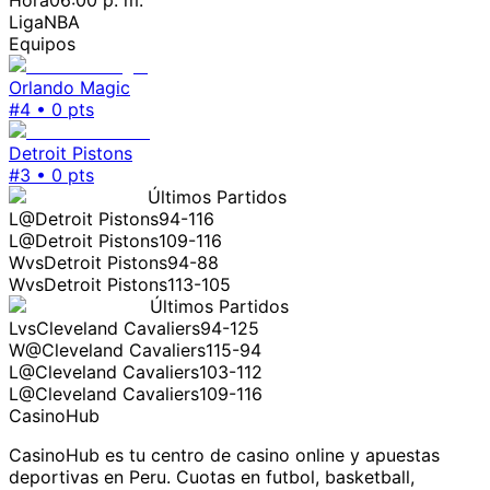
Hora
06:00 p. m.
Liga
NBA
Equipos
Orlando Magic
#
4
•
0
pts
Detroit Pistons
#
3
•
0
pts
Últimos Partidos
L
@
Detroit Pistons
94-116
L
@
Detroit Pistons
109-116
W
vs
Detroit Pistons
94-88
W
vs
Detroit Pistons
113-105
Últimos Partidos
L
vs
Cleveland Cavaliers
94-125
W
@
Cleveland Cavaliers
115-94
L
@
Cleveland Cavaliers
103-112
L
@
Cleveland Cavaliers
109-116
CasinoHub
CasinoHub es tu centro de casino online y apuestas
deportivas en Peru. Cuotas en futbol, basketball,