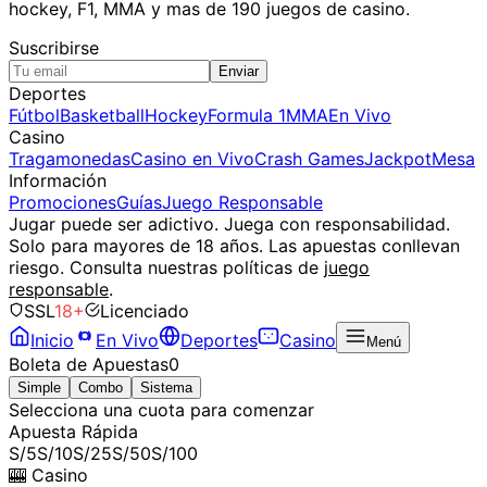
hockey, F1, MMA y mas de 190 juegos de casino.
Suscribirse
Enviar
Deportes
Fútbol
Basketball
Hockey
Formula 1
MMA
En Vivo
Casino
Tragamonedas
Casino en Vivo
Crash Games
Jackpot
Mesa
Información
Promociones
Guías
Juego Responsable
Jugar puede ser adictivo. Juega con responsabilidad.
Solo para mayores de 18 años. Las apuestas conllevan
riesgo. Consulta nuestras políticas de
juego
responsable
.
SSL
18+
Licenciado
Inicio
En Vivo
Deportes
Casino
Menú
Boleta de Apuestas
0
Simple
Combo
Sistema
Selecciona una cuota para comenzar
Apuesta Rápida
S/5
S/10
S/25
S/50
S/100
🎰 Casino