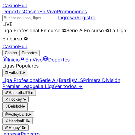
CasinoHub
Deportes
Casino
En Vivo
Promociones
Ingresar
Registro
LIVE
Liga Profesional
En curso
⚽
Serie A
En curso
⚽
La Liga
En curso
⚽
CasinoHub
Casino
Deportes
Inicio
En Vivo
Deportes
Ligas Populares
⚽
Futbol
18
▸
Liga Profesional
Serie A (Brazil)
MLS
Primera División
Premier League
La Liga
Ver todos →
🏀
Basketball
10
▸
🏒
Hockey
7
▸
⚾
Beisbol
4
▸
🏐
Volleyball
10
▸
🤾
Handball
10
▸
🏉
Rugby
10
▸
Ingresar
Registro