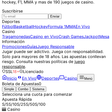
hockey, F1, MMA y mas de 190 juegos de casino.
Suscribirse
Enviar
Deportes
Fútbol
Basketball
Hockey
Formula 1
MMA
En Vivo
Casino
Tragamonedas
Casino en Vivo
Crash Games
Jackpot
Mesa
Información
Promociones
Guías
Juego Responsable
Jugar puede ser adictivo. Juega con responsabilidad.
Solo para mayores de 18 años. Las apuestas conllevan
riesgo. Consulta nuestras políticas de
juego
responsable
.
SSL
18+
Licenciado
Inicio
En Vivo
Deportes
Casino
Menú
Boleta de Apuestas
0
Simple
Combo
Sistema
Selecciona una cuota para comenzar
Apuesta Rápida
S/5
S/10
S/25
S/50
S/100
🎰 Casino