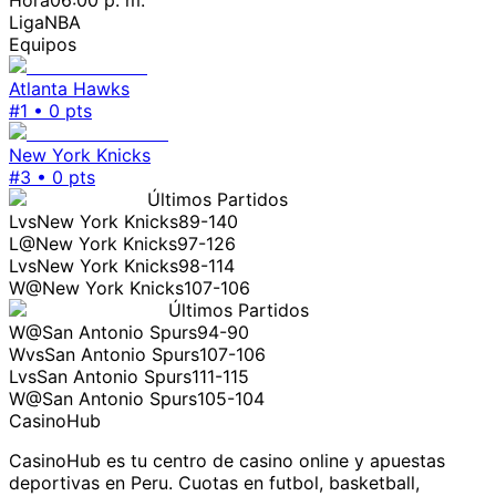
Hora
06:00 p. m.
Liga
NBA
Equipos
Atlanta Hawks
#
1
•
0
pts
New York Knicks
#
3
•
0
pts
Últimos Partidos
L
vs
New York Knicks
89-140
L
@
New York Knicks
97-126
L
vs
New York Knicks
98-114
W
@
New York Knicks
107-106
Últimos Partidos
W
@
San Antonio Spurs
94-90
W
vs
San Antonio Spurs
107-106
L
vs
San Antonio Spurs
111-115
W
@
San Antonio Spurs
105-104
CasinoHub
CasinoHub es tu centro de casino online y apuestas
deportivas en Peru. Cuotas en futbol, basketball,