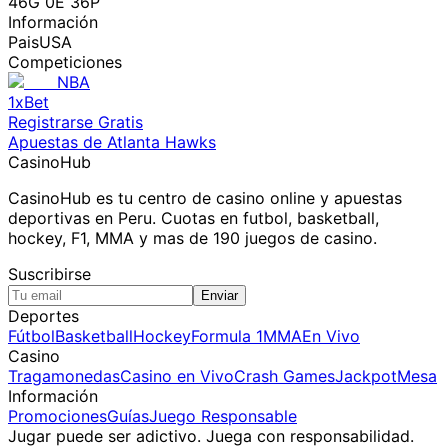
46
G
0
E
36
P
Información
Pais
USA
Competiciones
NBA
1xBet
Registrarse Gratis
Apuestas de
Atlanta Hawks
CasinoHub
CasinoHub es tu centro de casino online y apuestas
deportivas en Peru. Cuotas en futbol, basketball,
hockey, F1, MMA y mas de 190 juegos de casino.
Suscribirse
Enviar
Deportes
Fútbol
Basketball
Hockey
Formula 1
MMA
En Vivo
Casino
Tragamonedas
Casino en Vivo
Crash Games
Jackpot
Mesa
Información
Promociones
Guías
Juego Responsable
Jugar puede ser adictivo. Juega con responsabilidad.