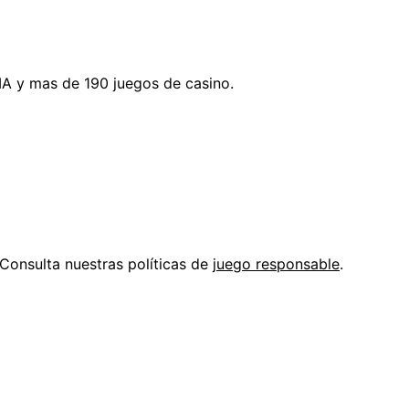
MA y mas de 190 juegos de casino.
Consulta nuestras políticas de
juego responsable
.