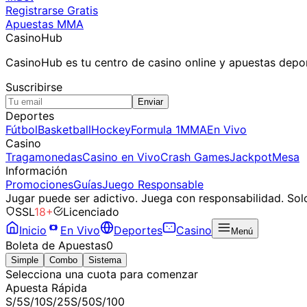
Registrarse Gratis
Apuestas MMA
CasinoHub
CasinoHub es tu centro de casino online y apuestas depor
Suscribirse
Enviar
Deportes
Fútbol
Basketball
Hockey
Formula 1
MMA
En Vivo
Casino
Tragamonedas
Casino en Vivo
Crash Games
Jackpot
Mesa
Información
Promociones
Guías
Juego Responsable
Jugar puede ser adictivo. Juega con responsabilidad. Sol
SSL
18+
Licenciado
Inicio
En Vivo
Deportes
Casino
Menú
Boleta de Apuestas
0
Simple
Combo
Sistema
Selecciona una cuota para comenzar
Apuesta Rápida
S/5
S/10
S/25
S/50
S/100