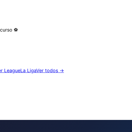
 curso
⚽
er League
La Liga
Ver todos →