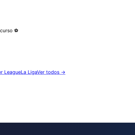
 curso
⚽
er League
La Liga
Ver todos →