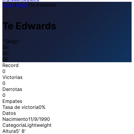
Inicio
/
MMA
/
Te Edwards
Te Edwards
"
Tango
"
0
V
0
D
0
E
Record
0
Victorias
0
Derrotas
0
Empates
Tasa de victoria
0
%
Datos
Nacimiento
11/9/1990
Categoría
Lightweight
Altura
5' 8'