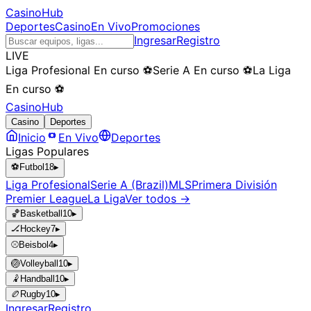
CasinoHub
Deportes
Casino
En Vivo
Promociones
Ingresar
Registro
LIVE
Liga Profesional
En curso
⚽
Serie A
En curso
⚽
La Liga
En curso
⚽
CasinoHub
Casino
Deportes
Inicio
En Vivo
Deportes
Ligas Populares
⚽
Futbol
18
▸
Liga Profesional
Serie A (Brazil)
MLS
Primera División
Premier League
La Liga
Ver todos →
🏀
Basketball
10
▸
🏒
Hockey
7
▸
⚾
Beisbol
4
▸
🏐
Volleyball
10
▸
🤾
Handball
10
▸
🏉
Rugby
10
▸
Ingresar
Registro