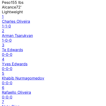
Peso
155 lbs
Alcance
72'
Lightweight
1
Charles Oliveira
1
-
1
-
0
2
Arman Tsarukyan
1
-
0
-
0
3
Te Edwards
0
-
0
-
0
4
Yves Edwards
0
-
0
-
0
5
Khabib Nurmagomedov
0
-
0
-
0
6
Rafaello Oliveira
0
-
0
-
0
7