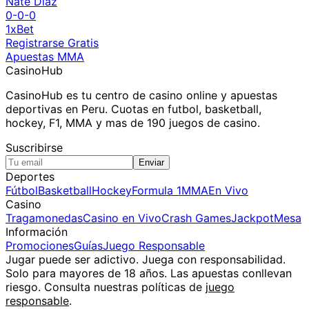
Nate Diaz
0
-
0
-
0
1xBet
Registrarse Gratis
Apuestas MMA
CasinoHub
CasinoHub es tu centro de casino online y apuestas
deportivas en Peru. Cuotas en futbol, basketball,
hockey, F1, MMA y mas de 190 juegos de casino.
Suscribirse
Enviar
Deportes
Fútbol
Basketball
Hockey
Formula 1
MMA
En Vivo
Casino
Tragamonedas
Casino en Vivo
Crash Games
Jackpot
Mesa
Información
Promociones
Guías
Juego Responsable
Jugar puede ser adictivo. Juega con responsabilidad.
Solo para mayores de 18 años. Las apuestas conllevan
riesgo. Consulta nuestras políticas de
juego
responsable
.