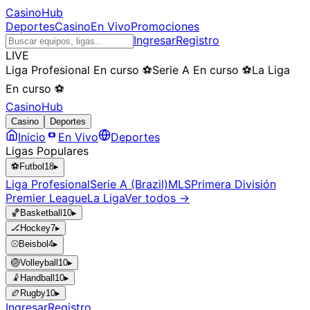
CasinoHub
Deportes
Casino
En Vivo
Promociones
Ingresar
Registro
LIVE
Liga Profesional
En curso
⚽
Serie A
En curso
⚽
La Liga
En curso
⚽
CasinoHub
Casino
Deportes
Inicio
En Vivo
Deportes
Ligas Populares
⚽
Futbol
18
▸
Liga Profesional
Serie A (Brazil)
MLS
Primera División
Premier League
La Liga
Ver todos →
🏀
Basketball
10
▸
🏒
Hockey
7
▸
⚾
Beisbol
4
▸
🏐
Volleyball
10
▸
🤾
Handball
10
▸
🏉
Rugby
10
▸
Ingresar
Registro