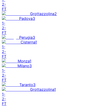
2
-
FT
Grottazzolina
2
Padova
3
1
-
2
-
FT
Perugia
3
Cisterna
1
1
-
2
-
FT
Monza
1
Milano
3
1
-
2
-
FT
Taranto
3
Grottazzolina
1
1
-
2
-
FT