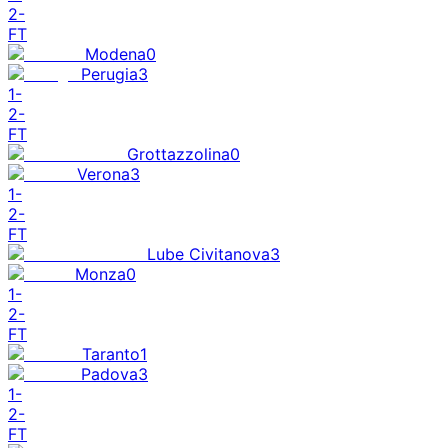
2
-
FT
Modena
0
Perugia
3
1
-
2
-
FT
Grottazzolina
0
Verona
3
1
-
2
-
FT
Lube Civitanova
3
Monza
0
1
-
2
-
FT
Taranto
1
Padova
3
1
-
2
-
FT