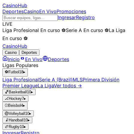
CasinoHub
Deportes
Casino
En Vivo
Promociones
Ingresar
Registro
LIVE
Liga Profesional
En curso
⚽
Serie A
En curso
⚽
La Liga
En curso
⚽
CasinoHub
Casino
Deportes
Inicio
En Vivo
Deportes
Ligas Populares
⚽
Futbol
18
▸
Liga Profesional
Serie A (Brazil)
MLS
Primera División
Premier League
La Liga
Ver todos →
🏀
Basketball
10
▸
🏒
Hockey
7
▸
⚾
Beisbol
4
▸
🏐
Volleyball
10
▸
🤾
Handball
10
▸
🏉
Rugby
10
▸
Ingresar
Registro