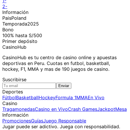
1
-
2
-
Información
Pais
Poland
Temporada
2025
Bono
100% hasta S/500
Primer depósito
CasinoHub
CasinoHub es tu centro de casino online y apuestas
deportivas en Peru. Cuotas en futbol, basketball,
hockey, F1, MMA y mas de 190 juegos de casino.
Suscribirse
Enviar
Deportes
Fútbol
Basketball
Hockey
Formula 1
MMA
En Vivo
Casino
Tragamonedas
Casino en Vivo
Crash Games
Jackpot
Mesa
Información
Promociones
Guías
Juego Responsable
Jugar puede ser adictivo. Juega con responsabilidad.